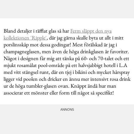
Bland detaljer i räfflat glas så har
Ferm släppt den nya
kollektionen 'Ripple'
, där jag gärna skulle byta ut allt i mitt
porslinsskåp mot dessa godingar! Mest förälskad är jag i
champagneglasen, men även de höga drinkglasen är favoriter.
Något i designen får mig att tänka på 60- och 70-talet och ett
mjukt rosamålat pool-område på ett halvsjabbigt hotell i L.A
med vitt stängsel runt, där en tjej i bikini och mycket hårspray
ligger vid poolen och dricker en ännu mer intensivt rosa drink
ur de höga tumbler-glasen ovan. Knäppt ändå hur man
associerar ett mönster eller form till något så specifikt!