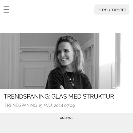
Prenumerera
Lovisa Häger
MENY
Hemma Hos
Inredning
Design
HEM
ARKIV
Trädgård
OM
KONTAKT
Influencers
KATEGORIER
Arkitektur
TRENDSPANING: GLAS MED STRUKTUR
TRENDSPANING
15 MAJ, 2018 07:09
Konst
Livsstil
Resor