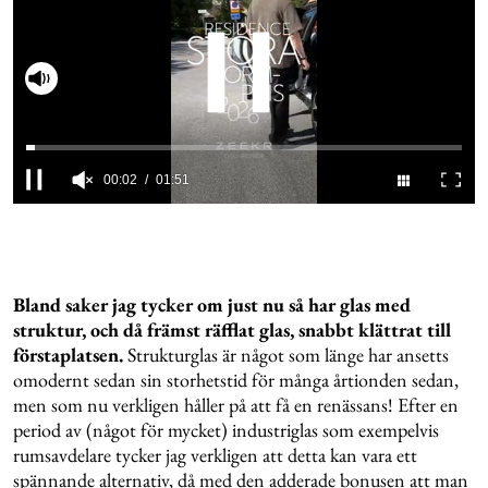
Slå på ljud
00:02
01:51
0
seconds
of
1
minute,
51
Bland saker jag tycker om just nu så har glas med
seconds
struktur, och då främst räfflat glas, snabbt klättrat till
förstaplatsen.
Strukturglas är något som länge har ansetts
omodernt sedan sin storhetstid för många årtionden sedan,
men som nu verkligen håller på att få en renässans! Efter en
period av (något för mycket) industriglas som exempelvis
rumsavdelare tycker jag verkligen att detta kan vara ett
spännande alternativ, då med den adderade bonusen att man