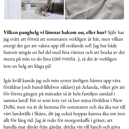
Vilken panghelg vi lämnar bakom oss, eller hur?
Själv har
jag svårt att förstå att sommaren verkligen är här, men vilken
energi det ger att vakna upp till strålande sol! Jag har både
hunnit umgås en hel del med fina vänner och att bocka av det
mesta på min to-do lista (
), så det är verkligen
det mesta...
inte en helg att klaga på!
Igår kväll kunde jag och min syster äntligen hämta upp våra
föräldrar (och hund-lillebror såklart) på Arlanda, vilket gör att
för första gången på månader så är hela familjen samlad i
samma land! För er som inte vet så bor mina föräldrar i New
Delhi, men nu är de hemma för sommaren och ska åka ner till
vårt landställe i Skåne, dit jag också hoppas kunna åka om inte
allt för lång tid. Jag är redo för morgonkaffe i gräset, att
handla mat direkt från gårdar, dricka vin till lunch och göra