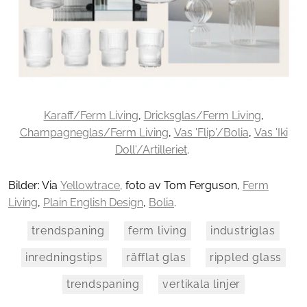
Karaff/Ferm Living
,
Dricksglas/Ferm Living
,
Champagneglas/Ferm Living
,
Vas 'Flip'/Bolia
,
Vas 'Iki
Doll'/Artilleriet
.
Bilder: Via
Yellowtrace,
foto av Tom Ferguson,
Ferm
Living
,
Plain English Design
,
Bolia
.
trendspaning
ferm living
industriglas
inredningstips
räfflat glas
rippled glass
trendspaning
vertikala linjer