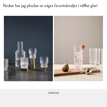
Nedan har jag plockat ut några favoritdetaljer i räfflat glas!