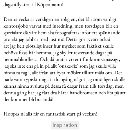
dagsutflykter till Köpenhamn!
Denna vecka är verkligen en rolig en, det blir som vanligt
kontorsjobb varvat med inredning, men torsdagen blir en
specialare då vårt hem ska fotograferas inför ett spännande
projekt jag jobbar med just nu! Detta gör tyvärr också
att jag helt plötsligt inser hur mycket som faktiskt skulle
behöva fixas här hemma, jag skyller resterande dagar på
hemmablindhet... Och då pratar vi rent funktionssmässigt,
jag ska inte ens gå in på allt 'önske-fix' som jag skulle vilja
hinna ta tag i, allt ifrån att byta möbler till att måla om. Det
hade varit typiskt mig att dra igång något jag omöjligen skulle
kunna hinna avsluta på dessa få dagar fram tills torsdag, men
denna gång har jag fått dra hårt i handbromsen och lita på att
det kommer bli bra ändå!
Hoppas ni alla får en fantastisk start på veckan!
inspiration