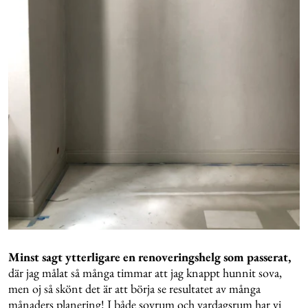
Minst sagt ytterligare en renoveringshelg som passerat,
där jag målat så många timmar att jag knappt hunnit sova,
men oj så skönt det är att börja se resultatet av många
månaders planering! I både sovrum och vardagsrum har vi