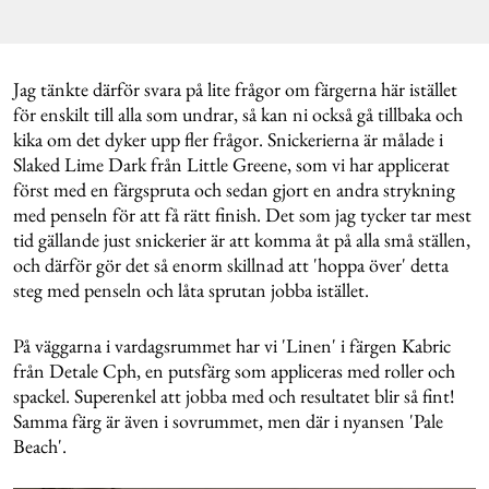
Jag tänkte därför svara på lite frågor om färgerna här istället
för enskilt till alla som undrar, så kan ni också gå tillbaka och
kika om det dyker upp fler frågor. Snickerierna är målade i
Slaked Lime Dark från Little Greene, som vi har applicerat
först med en färgspruta och sedan gjort en andra strykning
med penseln för att få rätt finish. Det som jag tycker tar mest
tid gällande just snickerier är att komma åt på alla små ställen,
och därför gör det så enorm skillnad att 'hoppa över' detta
steg med penseln och låta sprutan jobba istället.
På väggarna i vardagsrummet har vi 'Linen' i färgen Kabric
från Detale Cph, en putsfärg som appliceras med roller och
spackel. Superenkel att jobba med och resultatet blir så fint!
Samma färg är även i sovrummet, men där i nyansen 'Pale
Beach'.