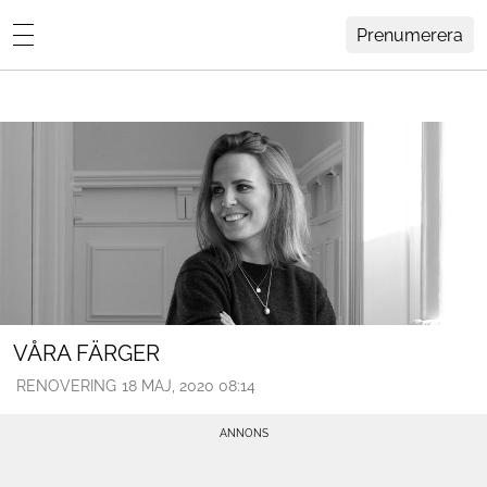
Prenumerera
Lovisa Häger
MENY
Hemma Hos
Inredning
Design
HEM
ARKIV
Trädgård
OM
KONTAKT
Influencers
KATEGORIER
Arkitektur
VÅRA FÄRGER
RENOVERING
18 MAJ, 2020 08:14
Konst
Livsstil
Resor