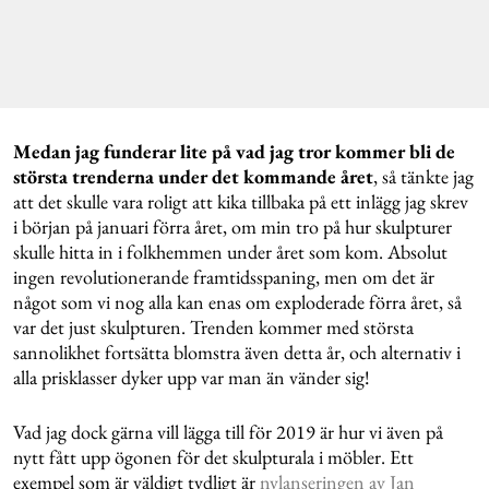
Medan jag funderar lite på vad jag tror kommer bli de
största trenderna under det kommande året
, så tänkte jag
att det skulle vara roligt att kika tillbaka på ett inlägg jag skrev
i början på januari förra året, om min tro på hur skulpturer
skulle hitta in i folkhemmen under året som kom. Absolut
ingen revolutionerande framtidsspaning, men om det är
något som vi nog alla kan enas om exploderade förra året, så
var det just skulpturen. Trenden kommer med största
sannolikhet fortsätta blomstra även detta år, och alternativ i
alla prisklasser dyker upp var man än vänder sig!
Vad jag dock gärna vill lägga till för 2019 är hur vi även på
nytt fått upp ögonen för det skulpturala i möbler. Ett
exempel som är väldigt tydligt är
nylanseringen av Jan