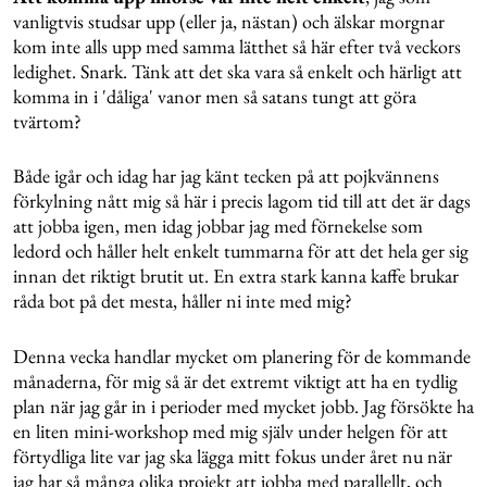
vanligtvis studsar upp (eller ja, nästan) och älskar morgnar
kom inte alls upp med samma lätthet så här efter två veckors
ledighet. Snark. Tänk att det ska vara så enkelt och härligt att
komma in i 'dåliga' vanor men så satans tungt att göra
tvärtom?
Både igår och idag har jag känt tecken på att pojkvännens
förkylning nått mig så här i precis lagom tid till att det är dags
att jobba igen, men idag jobbar jag med förnekelse som
ledord och håller helt enkelt tummarna för att det hela ger sig
innan det riktigt brutit ut. En extra stark kanna kaffe brukar
råda bot på det mesta, håller ni inte med mig?
Denna vecka handlar mycket om planering för de kommande
månaderna, för mig så är det extremt viktigt att ha en tydlig
plan när jag går in i perioder med mycket jobb. Jag försökte ha
en liten mini-workshop med mig själv under helgen för att
förtydliga lite var jag ska lägga mitt fokus under året nu när
jag har så många olika projekt att jobba med parallellt, och