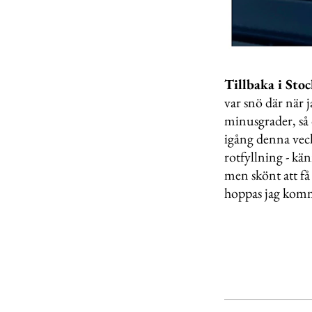
Tillbaka i Stoc
var snö där när 
minusgrader, så d
igång denna veck
rotfyllning - kän
men skönt att få
hoppas jag komm