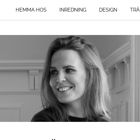
HEMMA HOS
INREDNING
DESIGN
TRÄ
ing
Livsstil
Influencers
um
An Interior Affa
Resor
Art Addict
Mat & Dryck
um
Asplund Klings
Interior
agsrum
Henrik Nero
Seventeen Doo
Lovisa Furubo