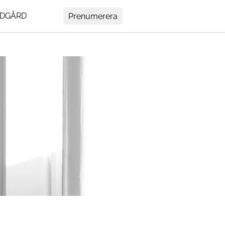
DGÅRD
Prenumerera
MENY
Mer
ir
Om Residence
Prenumerera
tedt
Nyhetsbrev
My Residence
rs
Formpriset
Kontakt
Cookies