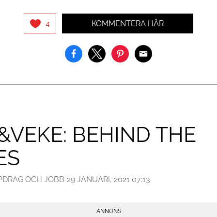
KOMMENTERA HÄR
4
&VEKE: BEHIND THE
ES
PDRAG OCH JOBB
29 JANUARI, 2021 07:13