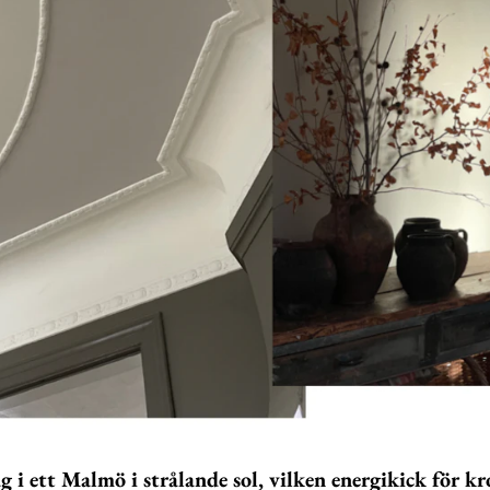
g i ett Malmö i strålande sol, vilken energikick för k