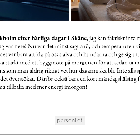
kholm efter härliga dagar i Skåne,
jag kan faktiskt inte m
jag var nere! Nu var det minst sagt snö, och temperaturen vi
et var bara att klä på oss själva och hundarna och ge sig ut.
a starkt med ett byggmöte på morgonen för att sedan ta mi
ns som man aldrig riktigt vet hur dagarna ska bli. Inte alls sp
 det överstökat. Därför också bara en kort måndagshälsing f
a tillbaka med mer energi imorgon!
personligt