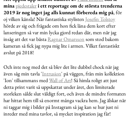
mina
piedestaler
i ett reportage om de största trenderna
2019 är nog inget jag alls kunnat förbereda mig på
, för
oj vilken känsla! När fantastiska stylisten
Josefin Tolstoy
hörde av sig och frågade om hon fick låna dem kort efter
lanseringen så var min lycka gjord redan där, men när jag
insåg att det var bästa
Ragnar Omarsson
som stod bakom
kameran så fick jag nypa mig lite i armen. Vilket fantastiskt
avslut på 2018!
Och inte nog med det så blev det lite dubbel chock när jag
även såg min tavla '
Intrusion
' på väggen, från min kollektion
'Ion' tillsammans med
Wall of Art
! Så himla roligt att just
detta print varit så uppskattat under året, den limiterade
storleken sålde slut väldigt fort, och även de mindre formaten
har hittat hem till så enormt många vackra hem. Jag älskar när
ni taggar mig i bilder på Instagram så jag kan se hur just ni
inreder med mina tavlor, så mycket inspiration jag får!