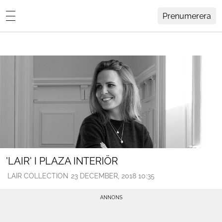
Prenumerera
Lovisa Häger
MENY
Hemma Hos
Inredning
Design
HEM
ARKIV
Trädgård
OM
KONTAKT
Influencers
KATEGORIER
Arkitektur
'LAIR' I PLAZA INTERIÖR
LAIR COLLECTION
23 DECEMBER, 2018 10:35
Konst
Livsstil
Resor