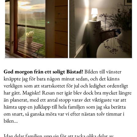
God morgon från ett soligt Båstad!
Bilden till vänster
knäppte jag för bara någon minut sedan, och det känns
verkligen som att startskottet för jul och ledighet ordentligt
har gått. Magiskt! Resan ner igår blev dock bra mycket längre
än planerat, med ett antal stopp varav det viktigaste var att
hämta upp en julklapp till hela familjen som jag ska berätta
om snart, så ganska möra var vi efter nästan tolv timmar i
bilen...
Idag delar familjen upp sig för att tacka olika delar av