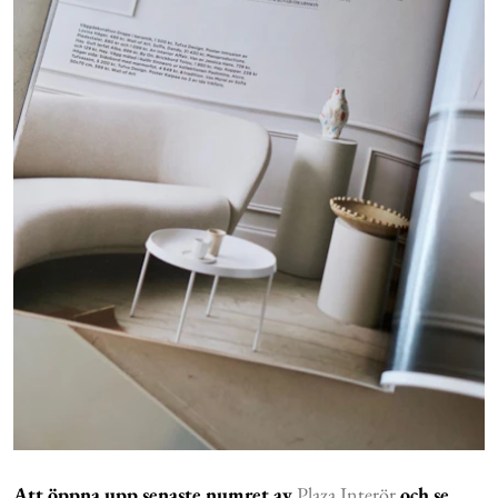
Att öppna upp senaste numret av
Plaza Interör
och se