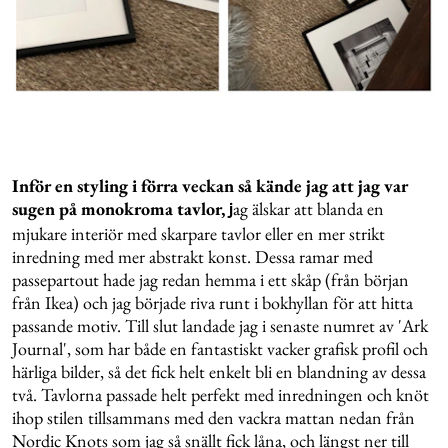
Inför en styling i förra veckan så kände jag att jag var
sugen på monokroma tavlor,
ag älskar att blanda en
j
mjukare interiör med skarpare tavlor eller en mer strikt
inredning med mer abstrakt konst. Dessa ramar med
passepartout hade jag redan hemma i ett skåp (från början
från Ikea) och jag började riva runt i bokhyllan för att hitta
passande motiv. Till slut landade jag i senaste numret av 'Ark
Journal', som har både en fantastiskt vacker grafisk profil och
härliga bilder, så det fick helt enkelt bli en blandning av dessa
två. Tavlorna passade helt perfekt med inredningen och knöt
ihop stilen tillsammans med den vackra mattan nedan från
Nordic Knots som jag så snällt fick låna, och längst ner till