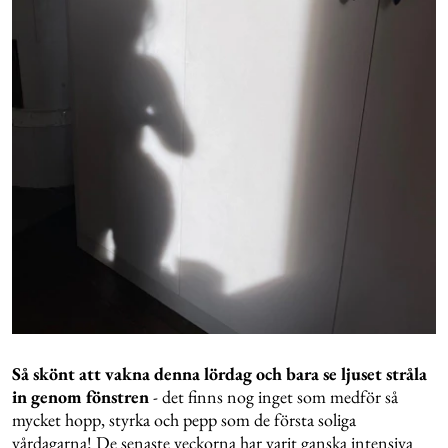
Så skönt att vakna denna lördag och bara se ljuset stråla
in genom fönstren
- det finns nog inget som medför så
mycket hopp, styrka och pepp som de första soliga
vårdagarna! De senaste veckorna har varit ganska intensiva