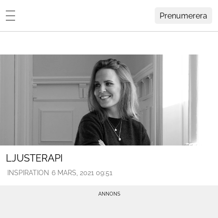
Prenumerera
Lovisa Häger
MENY
Hemma Hos
Inredning
Design
HEM
ARKIV
Trädgård
OM
KONTAKT
Influencers
KATEGORIER
Arkitektur
LJUSTERAPI
INSPIRATION
6 MARS, 2021 09:51
Konst
Livsstil
Resor