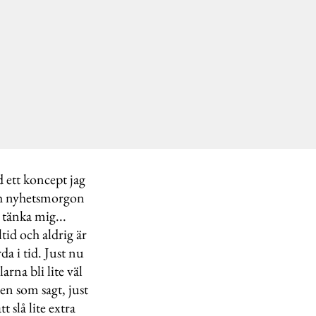
 ett koncept jag
och nyhetsmorgon
tänka mig...
tid och aldrig är
da i tid. Just nu
rna bli lite väl
Men som sagt, just
 slå lite extra