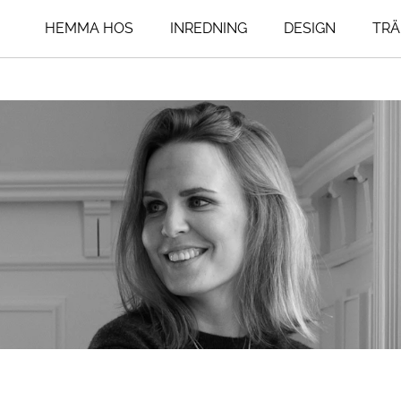
HEMMA HOS
INREDNING
DESIGN
TRÄ
ing
Livsstil
Influencers
um
An Interior Affa
Resor
Art Addict
Mat & Dryck
um
Asplund Klings
Interior
agsrum
Henrik Nero
Seventeen Doo
Lovisa Furubo