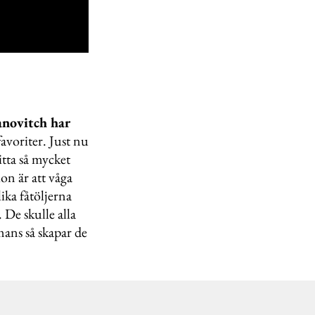
anovitch har
avoriter. Just nu
itta så mycket
on är att våga
ika fåtöljerna
 De skulle alla
mans så skapar de