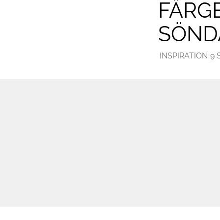
FÄRG
SÖND
INSPIRATION
9 