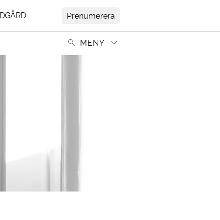
DGÅRD
Prenumerera
MENY
Mer
ir
Om Residence
Prenumerera
tedt
Nyhetsbrev
My Residence
rs
Formpriset
Kontakt
Cookies