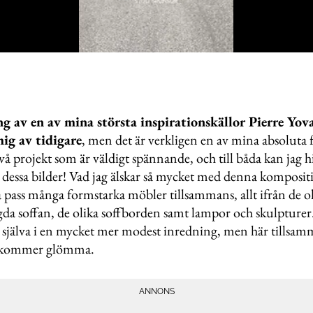
g av en av mina största inspirationskällor Pierre Yov
ig av tidigare
, men det är verkligen en av mina absoluta f
vå projekt som är väldigt spännande, och till båda kan jag h
st dessa bilder! Vad jag älskar så mycket med denna kompositi
å pass många formstarka möbler tillsammans, allt ifrån de ol
ggda soffan, de olika soffborden samt lampor och skulpturer.
g själva i en mycket mer modest inredning, men här tillsam
 kommer glömma.