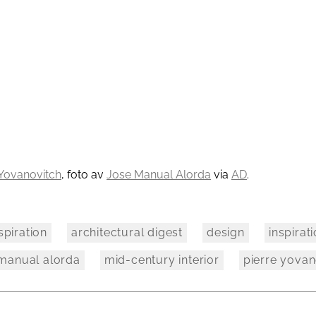
 Yovanovitch
, foto av
Jose Manual Alorda
via
AD
.
spiration
architectural digest
design
inspirat
 manual alorda
mid-century interior
pierre yova