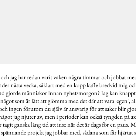
ch jag har redan varit vaken några timmar och jobbat med
under nästa vecka, såklart med en kopp kaffe bredvid mig 
ad gjorde människor innan nyhetsmorgon? Jag kan knappt 
något som är lätt att glömma med det där att vara 'egen', all
och ingen förutom du själv är ansvarig för att saker blir gjor
något jag njuter av, men i perioder kan också tyngden på axla
 tagit ganska lång tid att inse när det är dags för en paus. 
 spännande projekt jag jobbar med, sådana som får hjärtat att