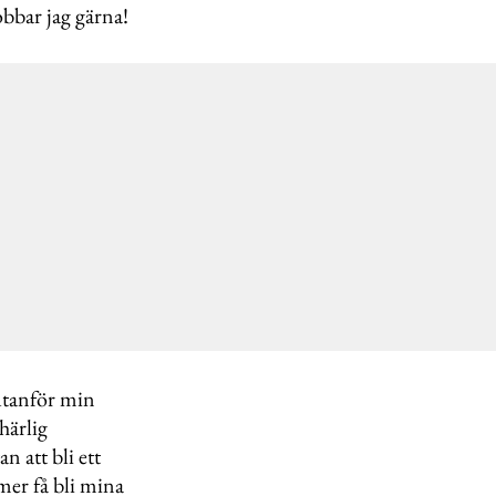
obbar jag gärna!
 utanför min
härlig
 att bli ett
mer få bli mina