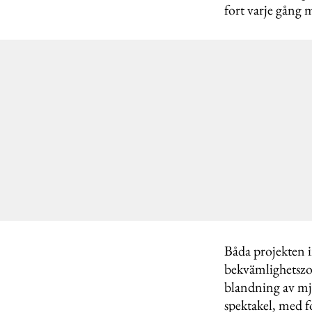
fort varje gång 
Båda projekten in
bekvämlighetszon
blandning av mju
spektakel, med 