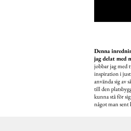
0
seconds
of
1
minute,
51
Denna inrednin
seconds
Volume
0%
jag delat med m
jobbar jag med t
inspiration i ju
använda sig av s
till den platsby
kunna stå för si
något man sent