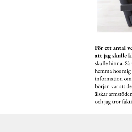
För ett antal v
att jag skulle 
skulle hinna. Så 
hemma hos mig oc
information om h
början var att d
älskar armstöden
och jag tror fak