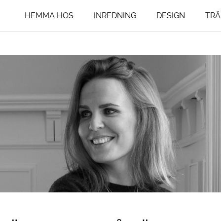
HEMMA HOS
INREDNING
DESIGN
TRÄ
ing
Livsstil
Influencers
um
An Interior Affa
Resor
Art Addict
Mat & Dryck
um
Asplund Klings
Interior
agsrum
Henrik Nero
Seventeen Doo
Lovisa Furubo