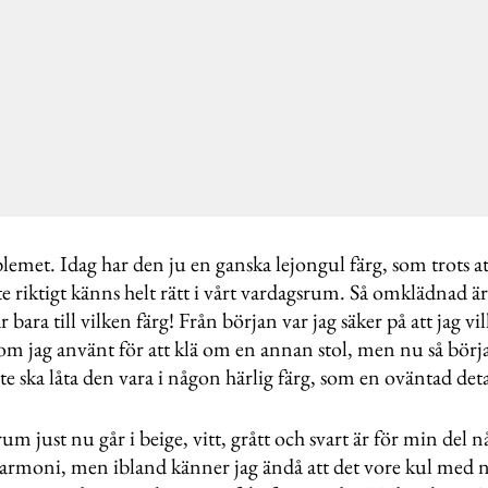
lemet. Idag har den ju en ganska lejongul färg, som trots at
nte riktigt känns helt rätt i vårt vardagsrum. Så omklädnad ä
r bara till vilken färg! Från början var jag säker på att jag v
som jag använt för att klä om en annan stol, men nu så börj
 ska låta den vara i någon härlig färg, som en oväntad deta
um just nu går i beige, vitt, grått och svart är för min del 
harmoni, men ibland känner jag ändå att det vore kul med 