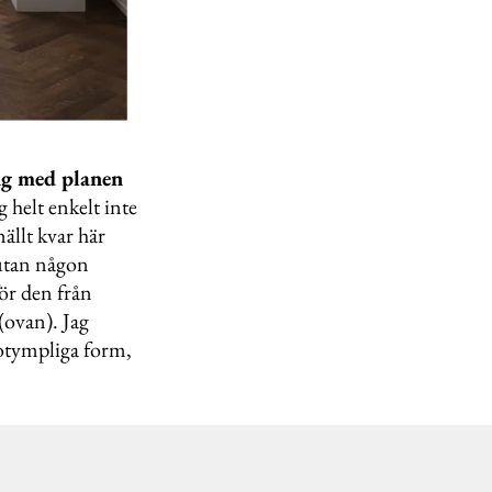
ing med planen
g helt enkelt inte
nällt kvar här
 utan någon
för den från
(ovan). Jag
 otympliga form,