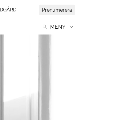
DGÅRD
Prenumerera
MENY
Mer
ir
Om Residence
Prenumerera
tedt
Nyhetsbrev
My Residence
rs
Formpriset
Kontakt
Cookies