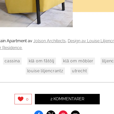
main Apartment av
Jolson
Architects
,
Design av Louise Liljenc
r Residence.
cassina
klä om fåtölj
klä om möbler
liljen
louise liljencrantz
utrecht
2 KOMMENTARER
0