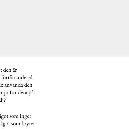
t den är
r fortfarande på
ille använda den
ar ju fundera på
lj?
något som inger
något som bryter