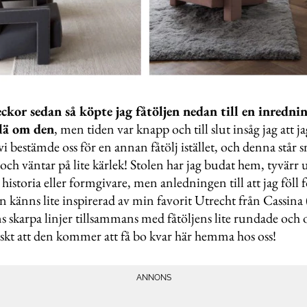
eckor sedan så köpte jag fåtöljen nedan till en inredn
klä om den
, men tiden var knapp och till slut insåg jag att ja
vi bestämde oss för en annan fåtölj istället, och denna står s
h väntar på lite kärlek! Stolen har jag budat hem, tyvärr
istoria eller formgivare, men anledningen till att jag föll 
en känns lite inspirerad av min favorit Utrecht från Cassina 
s skarpa linjer tillsammans med fåtöljens lite rundade och
tiskt att den kommer att få bo kvar här hemma hos oss!