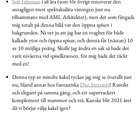
Sofi Fahrman
i all ära (som för övrigt renoverar den
antagligen mest spektakulära våningen just nu
tillsammans med AML Arkitekter), men det som fångade
mig totalt på denna bild var den öppna spisen i
bakgrunden. Ni vet ju att jag har en svaghet för både
kalkade ytor och öppna spisar, och denna får (nästan) 10
av 10 möjliga poäng. Skulle jag ändra en sak så hade det
varit nivåerna vid spiselkransen, för mig hade det räckt
med en!
Denna typ av mindre kakel tycker jag mig se överallt just
nu, bland annat hos fantastiska
Disc Interiors
! Rustikt
och elegant på samma gång, och ett supervackert
komplement till mammor och trä. Kanske blir 2021 året
då vi börjar välja kakel igen?
Åh! Detta helt underbara slagbord blev jag helt förälskad
i, men fick i sista sekunden acceptera att vi helt enkelt inte
har plats. Sedan dess har jag drömt om underredet och