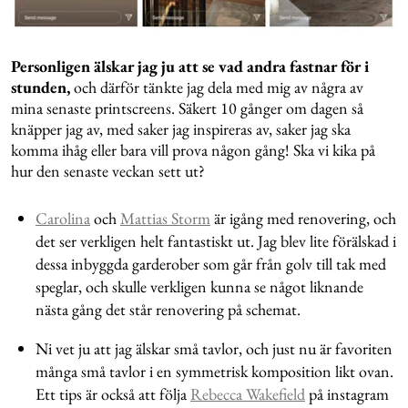
Personligen älskar jag ju att se vad andra fastnar för i
stunden,
och därför tänkte jag dela med mig av några av
mina senaste printscreens. Säkert 10 gånger om dagen så
knäpper jag av, med saker jag inspireras av, saker jag ska
komma ihåg eller bara vill prova någon gång! Ska vi kika på
hur den senaste veckan sett ut?
Carolina
och
Mattias Storm
är igång med renovering, och
det ser verkligen helt fantastiskt ut. Jag blev lite förälskad i
dessa inbyggda garderober som går från golv till tak med
speglar, och skulle verkligen kunna se något liknande
nästa gång det står renovering på schemat.
Ni vet ju att jag älskar små tavlor, och just nu är favoriten
många små tavlor i en symmetrisk komposition likt ovan.
Ett tips är också att följa
Rebecca Wakefield
på instagram