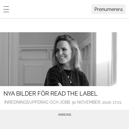
Prenumerera
Lovisa Häger
MENY
Hemma Hos
Inredning
Design
HEM
ARKIV
Trädgård
OM
KONTAKT
Influencers
KATEGORIER
Arkitektur
NYA BILDER FÖR READ THE LABEL
INREDNINGSUPPDRAG OCH JOBB
30 NOVEMBER, 2020 17:01
Konst
Livsstil
Resor