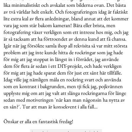
lika minimalistiskt och avskalat som bilderna ovan. Det bästa
av två världar helt enkelt. Och fotograferingen idag är faktiskt
lite extra kul av flera anledningar, bland annat att det kommer
vara jag som står bakom kameran! Bära eller brista, men
fotografering växer verkligen som ett intresse hos mig, och jag
är så tacksam att ha förtroendet av denna kund att få chansa.
Igår när jag försökte samla ihop all rekvisita så var mitt största
problem att jag inte kunde hitta de rockringar som jag hade
för mig att jag stoppat in längst in i förrådet, jag använde
dem för flera år sedan i ett DIY-projekt, och hade verkligen
för mig att jag hade sparat dem för just ett sånt här tillfälle.
Idag ville jag nämligen måla en rockring svart och använda
som en kontrast i bakgrunden, men tji fick jag, pojkvännen
upplyste mig om att jag valt att slänga rockringarna för länge
sedan med motiveringen 'när kan man någonsin ha nytta av
en sån?'. Tur att man är konsekvent i alla fall...
Önskar er alla en fantastisk fredag!