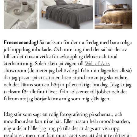
Freeeeeeeedag!
Så tacksam för denna fredag med bara roliga
jobbuppdrag inbokade. Och inte nog med det så bär det av
till landet i nästa vecka för avkoppling deluxe och total
återhämtning. Solen sken på vägen till
Wall of Arts
showroom (de meter jag behövde gå från min lägenhet alltså)
där jag passar på att sitta en liten stund innan jag ska vidare,
och det känns som en början på en riktigt bra dag. Idag är jag
tacksam för allt fint i livet, från solskenet till jobbet och det
faktum att jag börjar känna mig som mig själv igen.
Idag står som sagt en rolig fotografering på schemat, och
moodboarden kan ni se här. Eller nästan hela moodboarden,
några delar håller jag nog på tills det är dags att visa upp
resultatet, men man kan minst sagt säga att det inte riktigt är