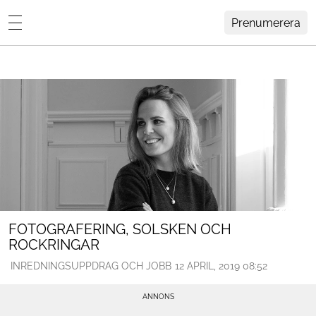
Prenumerera
Lovisa Häger
MENY
Hemma Hos
Inredning
Design
HEM
ARKIV
Trädgård
OM
KONTAKT
Influencers
KATEGORIER
Arkitektur
FOTOGRAFERING, SOLSKEN OCH
ROCKRINGAR
Konst
INREDNINGSUPPDRAG OCH JOBB
12 APRIL, 2019 08:52
Livsstil
Resor