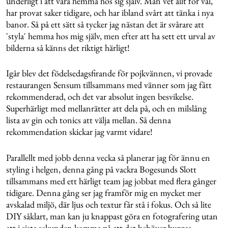
underligt i att vara hemma hos sig själv. Man vet allt för väl,
har provat saker tidigare, och har ibland svårt att tänka i nya
banor. Så på ett sätt så tycker jag nästan det är svårare att
'styla' hemma hos mig själv, men efter att ha sett ett urval av
bilderna så känns det riktigt härligt!
Igår blev det födelsedagsfirande för pojkvännen, vi provade
restaurangen Sensum tillsammans med vänner som jag fått
rekommenderad, och det var absolut ingen besvikelse.
Superhärligt med mellanrätter att dela på, och en milslång
lista av gin och tonics att välja mellan. Så denna
rekommendation skickar jag varmt vidare!
Parallellt med jobb denna vecka så planerar jag för ännu en
styling i helgen, denna gång på vackra Bogesunds Slott
tillsammans med ett härligt team jag jobbat med flera gånger
tidigare. Denna gång ser jag framför mig en mycket mer
avskalad miljö, där ljus och textur får stå i fokus. Och så lite
DIY såklart, man kan ju knappast göra en fotografering utan
att i sista sekunden komma på att det behöver byggas