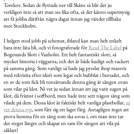
Torekov. Sedan de flyttade ner till Skåne så blir det ju
verkligen inte så att man ses lika ofta, så det känns supermysig
att få jobba därifrån några dagar innan jag vänder tillbaka
mot Stockholm.
I helgen stod jobb på schemat, ibland kan man helt enkelt
bara inte låta bli, och vi fotograferade för
Read The Label
på
Bogesunds Slott i Vaxholm. Ett helt fantastiskt slott, så
mycket historia i väggarna, och det är både kusligt och vackert
på samma gång. Som vanligt så hade jag pysslat ihop massvis
med rekvisita efter ideér som legat och bubblat i huvudet, och
en av de som fick bli tonsättande denna gång är sängen ovan
som vilar på klot. Ni vet ju sedan innan att jag varit sugen på
klot, då främst i soffbord, men hade inte sett någon säng som
vilade på dem. Dessa klot är faktiskt helt vanliga plastbollar,
ni
vet denna typ
, som fått sig ett lager färg. Antagligen inget att
prova hemma för en säng som ska sovas i, om man inte tar
det steget längre och skapar en ram för sängen att vila på
såklart!