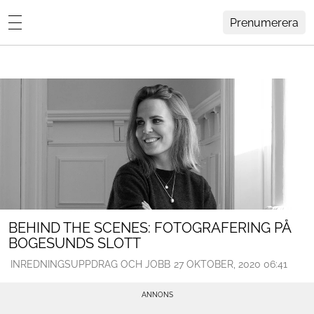
Prenumerera
Lovisa Häger
MENY
Hemma Hos
Inredning
Design
HEM
ARKIV
Trädgård
OM
KONTAKT
Influencers
KATEGORIER
Arkitektur
BEHIND THE SCENES: FOTOGRAFERING PÅ
BOGESUNDS SLOTT
Konst
INREDNINGSUPPDRAG OCH JOBB
27 OKTOBER, 2020 06:41
Livsstil
Resor