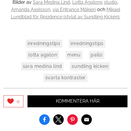
Bilder av
Sara Medina Lind
,
Lotta Agatons
studio
,
Amanda Axelsson
,
via Entrance Mäkleri
och
Mikael
Lundblad för Residence (stylat av Sundling Kickén).
inredningstips
inredningstips
lotta agaton
menu
pallo
sara medina lind
sundling kicken
svarta kontraster
KOMMENTERA HÄR
0