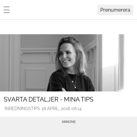
Prenumerera
Lovisa Häger
MENY
Hemma Hos
Inredning
Design
HEM
ARKIV
Trädgård
OM
KONTAKT
Influencers
KATEGORIER
Arkitektur
SVARTA DETALJER - MINA TIPS
INREDNINGSTIPS
18 APRIL, 2018 06:14
Konst
Livsstil
Resor