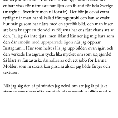
enbart visas för närmaste familjen och ibland för hela Sverige
(marginell överdrift men ni förstår). Det blir ju också extra
tydligt när man har så kallad företagsprofil och kan se exakt
hur många som har nåtts med en specifik bild, och man inser
att bara knappt en tiondel av följarna har ens fått chans att se
den. Ja, jag ska inte tjata, men ibland känner jag mig bara som
den där
emojin med uppspärrade ögon
när jag öppnar
Instagram... Hur som helst så la jag upp bilden ovan igår, och
den verkade Instagram tycka lika mycket om som jag gjorde!
Så klart av fantastiska
AnnaLeena
och ett jobb för Länna
Möbler, som ni säkert kan gissa så älskar jag både färger och
texturer.
När jag såg den så påmindes jag också om att jag är på jakt
efter en somrigare pläd att växla vår fantastiska ullfilt med, ull
på sommaren blir ju både stickigt och varmt. Kanske ska jag
dela med mig av mitt letande?
Hoppas ni alla får en superfin start på veckan!