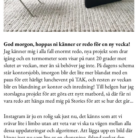
God morgon, hoppas ni känner er redo för en ny vecka!
Jag känner mig i alla fall enormt redo, nya projekt som drar
igång och en termometer som visar på runt 20 grader mot
slutet av veckan, mer än så behöver jag inte. På dagens schema
står kontorsjobb, imorgon blir det lite mer blandat med en
paus för ett härligt lunchevent på TAK, och resten av veckan
blir en blandning av kontor och inredning! Till helgen har jag
storslagna projekt för att göra ett nytt matbord, så där får ni
vara redo att hänga med mig på Stories för att se hur det går...
Instagram är ju en rolig sak just nu, det känns som att vi
svävar lite i limbo utan att veta var vi ska ta vägen mellan alla
dessa uppdateringar och algoritmer. Att lägga upp en bild där
känns just nu som lite av en chansning, ibland verkar den