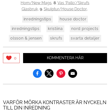
Hom/New Mags,
8.
Vas 'Pallo'/Skrufs
Glasbruk,
9.
Skulptur/House Doctor
.
inredningstips
house doctor
inredningstips
kristiina
nord projects
olsson & jensen
skrufs
svarta detaljer
KOMMENTERA HÄR
0
VARFÖR MÖRKA KONTRASTER ÄR NYCKELN
TILL DIN INREDNING