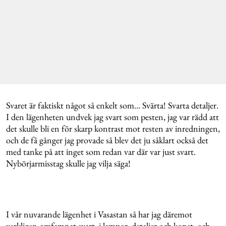
Svaret är faktiskt något så enkelt som... Svärta! Svarta detaljer.
I den lägenheten undvek jag svart som pesten, jag var rädd att
det skulle bli en för skarp kontrast mot resten av inredningen,
och de få gånger jag provade så blev det ju såklart också det
med tanke på att inget som redan var där var just svart.
Nybörjarmisstag skulle jag vilja säga!
I vår nuvarande lägenhet i Vasastan så har jag däremot
verkligen omfamnat svart, i lampor, detaljer och konst, och