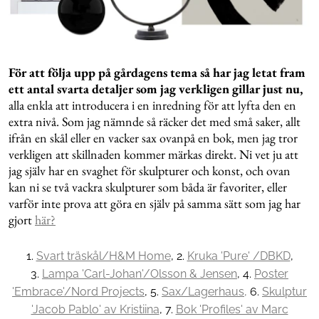
För att följa upp på gårdagens tema så har jag letat fram
ett antal svarta detaljer som jag verkligen gillar just nu,
alla enkla att introducera i en inredning för att lyfta den en
extra nivå. Som jag nämnde så räcker det med små saker, allt
ifrån en skål eller en vacker sax ovanpå en bok, men jag tror
verkligen att skillnaden kommer märkas direkt. Ni vet ju att
jag själv har en svaghet för skulpturer och konst, och ovan
kan ni se två vackra skulpturer som båda är favoriter, eller
varför inte prova att göra en själv på samma sätt som jag har
gjort
här?
1.
Svart träskål/H&M Home
, 2.
Kruka 'Pure' /DBKD
,
3.
Lampa 'Carl-Johan'/Olsson & Jensen
, 4.
Poster
'Embrace'/Nord Projects
, 5.
Sax/Lagerhaus,
6.
Skulptur
'Jacob Pablo' av Kristiina
, 7.
Bok 'Profiles' av Marc