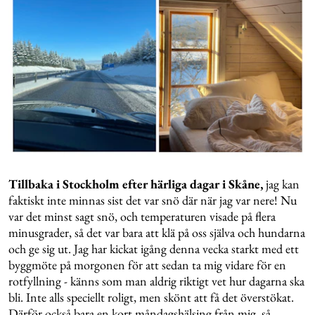
Tillbaka i Stockholm efter härliga dagar i Skåne,
jag kan
faktiskt inte minnas sist det var snö där när jag var nere! Nu
var det minst sagt snö, och temperaturen visade på flera
minusgrader, så det var bara att klä på oss själva och hundarna
och ge sig ut. Jag har kickat igång denna vecka starkt med ett
byggmöte på morgonen för att sedan ta mig vidare för en
rotfyllning - känns som man aldrig riktigt vet hur dagarna ska
bli. Inte alls speciellt roligt, men skönt att få det överstökat.
Därför också bara en kort måndagshälsing från mig, så