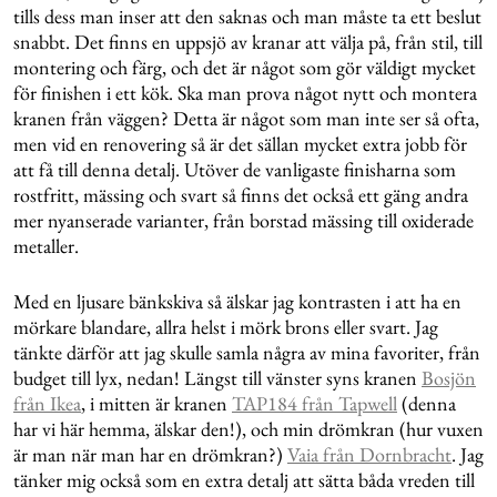
tills dess man inser att den saknas och man måste ta ett beslut
snabbt. Det finns en uppsjö av kranar att välja på, från stil, till
montering och färg, och det är något som gör väldigt mycket
för finishen i ett kök. Ska man prova något nytt och montera
kranen från väggen? Detta är något som man inte ser så ofta,
men vid en renovering så är det sällan mycket extra jobb för
att få till denna detalj. Utöver de vanligaste finisharna som
rostfritt, mässing och svart så finns det också ett gäng andra
mer nyanserade varianter, från borstad mässing till oxiderade
metaller.
Med en ljusare bänkskiva så älskar jag kontrasten i att ha en
mörkare blandare, allra helst i mörk brons eller svart. Jag
tänkte därför att jag skulle samla några av mina favoriter, från
budget till lyx, nedan! Längst till vänster syns kranen
Bosjön
från Ikea
, i mitten är kranen
TAP184 från Tapwell
(denna
har vi här hemma, älskar den!), och min drömkran (hur vuxen
är man när man har en drömkran?)
Vaia från Dornbracht
. Jag
tänker mig också som en extra detalj att sätta båda vreden till