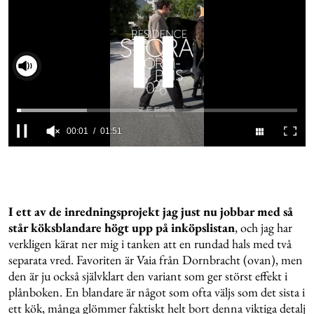
00:02
01:51
0
seconds
of
1
minute,
51
I ett av de inredningsprojekt jag just nu jobbar med så
seconds
står köksblandare högt upp på inköpslistan
, och jag har
verkligen kärat ner mig i tanken att en rundad hals med två
separata vred. Favoriten är Vaia från Dornbracht (ovan), men
den är ju också självklart den variant som ger störst effekt i
plånboken. En blandare är något som ofta väljs som det sista i
ett kök, många glömmer faktiskt helt bort denna viktiga detalj