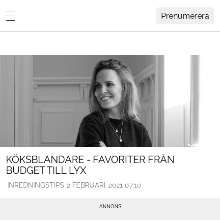
Prenumerera
Lovisa Häger
MENY
Hemma Hos
Inredning
Design
HEM
ARKIV
Trädgård
OM
KONTAKT
Influencers
KATEGORIER
Arkitektur
KÖKSBLANDARE - FAVORITER FRÅN
BUDGET TILL LYX
Konst
INREDNINGSTIPS
2 FEBRUARI, 2021 07:10
Livsstil
Resor