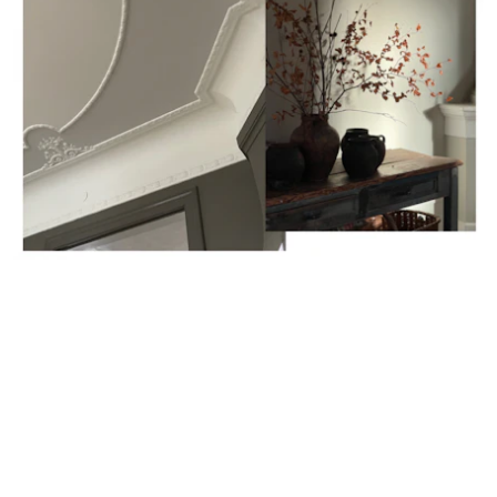
Igår vaknade jag i ett Malmö i strålande sol, vilken
energikick för kroppen!
Tidig start som alltid när man har
en hel dags fotografering framför sig, och vi tog oss hem till
Malin Perssons
fantastiska hem precis utanför Malmö. Ett så
unikt och vackert hem fyllt av detaljer från världens alla hörn,
så mycket spännande att föreviga. Här hittar ni lite 'Behind
the scenes'-bilder från dagen, vi sprang runt som galningar
och knäppte av varje hörn! Som sagt känns det lite konstigt