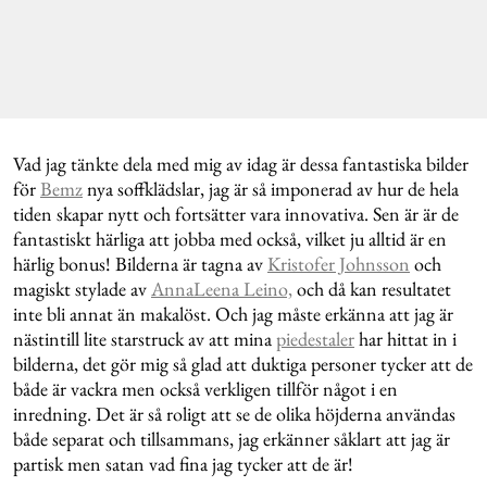
Vad jag tänkte dela med mig av idag är dessa fantastiska bilder
för
Bemz
nya soffklädslar, jag är så imponerad av hur de hela
tiden skapar nytt och fortsätter vara innovativa. Sen är är de
fantastiskt härliga att jobba med också, vilket ju alltid är en
härlig bonus! Bilderna är tagna av
Kristofer Johnsson
och
magiskt stylade av
AnnaLeena Leino,
och då kan resultatet
inte bli annat än makalöst. Och jag måste erkänna att jag är
nästintill lite starstruck av att mina
piedestaler
har hittat in i
bilderna, det gör mig så glad att duktiga personer tycker att de
både är vackra men också verkligen tillför något i en
inredning. Det är så roligt att se de olika höjderna användas
både separat och tillsammans, jag erkänner såklart att jag är
partisk men satan vad fina jag tycker att de är!