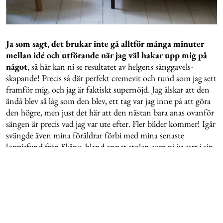
Ja som sagt, det brukar inte gå alltför många minuter
mellan idé och utförande när jag väl hakar upp mig på
något
, så här kan ni se resultatet av helgens sänggavels-
skapande! Precis så där perfekt cremevit och rund som jag sett
framför mig, och jag är faktiskt supernöjd. Jag älskar att den
ändå blev så låg som den blev, ett tag var jag inne på att göra
den högre, men just det här att den nästan bara anas ovanför
sängen är precis vad jag var ute efter. Fler bilder kommer! Igår
svängde även mina föräldrar förbi med mina senaste
loppisfynd från Skåne, bland annat stolen som ni ju sett i sin
helhet
här
, och den fick flytta direkt in i sovrummet. Jag
tycker det känns så härligt att bryta av de färger som finns
med något i naturmaterial, så stolen passade verkligen perfekt
där.
Idag blev morgonens planerade inlägg ordentligt försenat