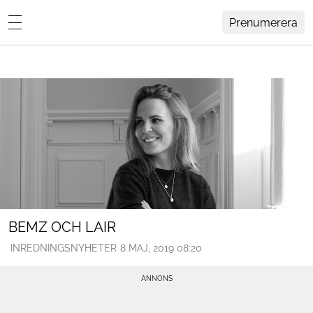
Prenumerera
Lovisa Häger
MENY
Hemma Hos
Inredning
Design
HEM
ARKIV
Trädgård
OM
KONTAKT
Influencers
KATEGORIER
Arkitektur
BEMZ OCH LAIR
INREDNINGSNYHETER
8 MAJ, 2019 08:20
Konst
Livsstil
Resor