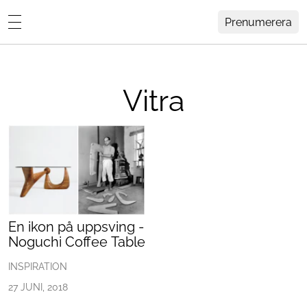
Prenumerera
Lovisa Häger
MENY
Hemma Hos
Vitra
Inredning
Design
HEM
ARKIV
Trädgård
OM
KONTAKT
Influencers
KATEGORIER
Arkitektur
En ikon på uppsving -
Noguchi Coffee Table
Konst
INSPIRATION
Livsstil
27 JUNI, 2018
Resor