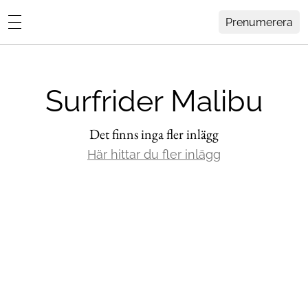
Prenumerera
Lovisa Häger
MENY
Hemma Hos
Surfrider Malibu
Inredning
Design
Det finns inga fler inlägg
HEM
ARKIV
Här hittar du fler inlägg
Trädgård
OM
KONTAKT
Influencers
KATEGORIER
Arkitektur
Konst
Livsstil
Resor