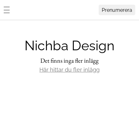
Prenumerera
Lovisa Häger
MENY
Hemma Hos
Nichba Design
Inredning
Design
Det finns inga fler inlägg
HEM
ARKIV
Här hittar du fler inlägg
Trädgård
OM
KONTAKT
Influencers
KATEGORIER
Arkitektur
Konst
Livsstil
Resor