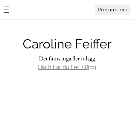
Prenumerera
Lovisa Häger
MENY
Hemma Hos
Caroline Feiffer
Inredning
Design
Det finns inga fler inlägg
HEM
ARKIV
Här hittar du fler inlägg
Trädgård
OM
KONTAKT
Influencers
KATEGORIER
Arkitektur
Konst
Livsstil
Resor