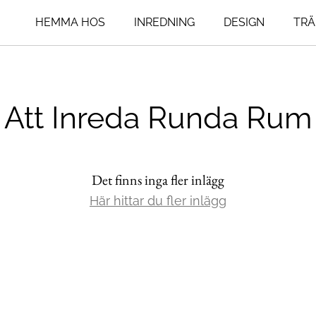
HEMMA HOS
INREDNING
DESIGN
TRÄ
ing
Livsstil
Influencers
Att Inreda Runda Rum
um
An Interior Affa
Resor
Art Addict
Mat & Dryck
um
Asplund Klings
Interior
agsrum
Det finns inga fler inlägg
Henrik Nero
Här hittar du fler inlägg
Seventeen Doo
Lovisa Furubo