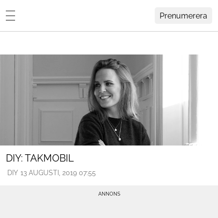
Prenumerera
Lovisa Häger
MENY
Hemma Hos
Inredning
Design
HEM
ARKIV
Trädgård
OM
KONTAKT
Influencers
KATEGORIER
Arkitektur
DIY: TAKMOBIL
DIY
13 AUGUSTI, 2019 07:55
Konst
Livsstil
Resor