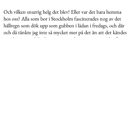
Och vilken snurrig helg det blev! Eller var det bara hemma
hos oss? Alla som bor i Stockholm fascinerades nog av det
hällregn som dök upp som gubben i lådan i fredags, och där
och då tänkte jag inte så mycket mer på det än att det kändes
ganska mysigt. Mindre mysigt var det när vi sent på kvällen
fick mail från styrelsen att det blivit översvämning bland
förråden, och ett av de värst drabbade var vårt. Så hela
lördagen gick egentligen till att tömma, rädda det som gick
och slänga det som behövdes. På ett sätt skönt att gå igenom
förrådet, men också inte en helt önskvärd lördagssyssla...
Resten av helgen har också blivit mycket fix, med regnskurar
stup i kvarten, och en hel del häng med mamma som varit
uppe från Skåne. Mysigt och välbehövligt, men idag är jag
faktiskt ganska trött om jag ska vara helt ärlig. En kopp kaffe
och en tydlig to-do lista, sen ska vi nog komma igång med
den här måndagen också!