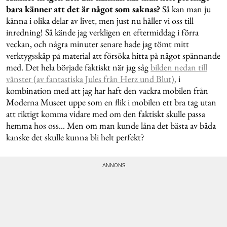
bara känner att det är något som saknas?
Så kan man ju
känna i olika delar av livet, men just nu håller vi oss till
inredning! Så kände jag verkligen en eftermiddag i förra
veckan, och några minuter senare hade jag tömt mitt
verktygsskåp på material att försöka hitta på något spännande
med. Det hela började faktiskt när jag såg
bilden nedan till
vänster (av fantastiska Jules från Herz und Blut),
i
kombination med att jag har haft den vackra mobilen från
Moderna Museet uppe som en flik i mobilen ett bra tag utan
att riktigt komma vidare med om den faktiskt skulle passa
hemma hos oss... Men om man kunde låna det bästa av båda
kanske det skulle kunna bli helt perfekt?