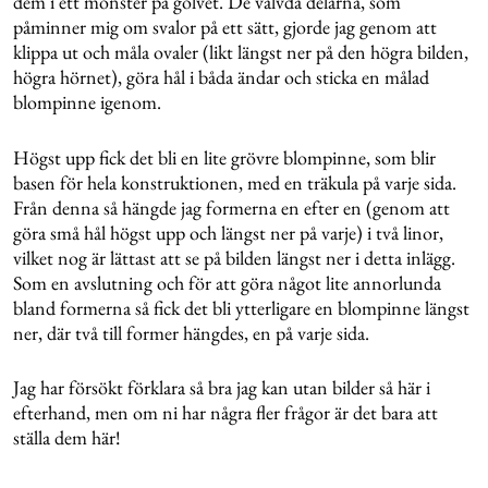
dem i ett mönster på golvet. De välvda delarna, som
påminner mig om svalor på ett sätt, gjorde jag genom att
klippa ut och måla ovaler (likt längst ner på den högra bilden,
högra hörnet), göra hål i båda ändar och sticka en målad
blompinne igenom.
Högst upp fick det bli en lite grövre blompinne, som blir
basen för hela konstruktionen, med en träkula på varje sida.
Från denna så hängde jag formerna en efter en (genom att
göra små hål högst upp och längst ner på varje) i två linor,
vilket nog är lättast att se på bilden längst ner i detta inlägg.
Som en avslutning och för att göra något lite annorlunda
bland formerna så fick det bli ytterligare en blompinne längst
ner, där två till former hängdes, en på varje sida.
Jag har försökt förklara så bra jag kan utan bilder så här i
efterhand, men om ni har några fler frågor är det bara att
ställa dem här!