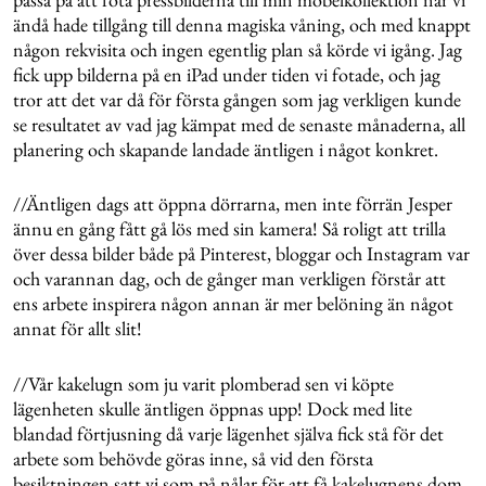
ändå hade tillgång till denna magiska våning, och med knappt
någon rekvisita och ingen egentlig plan så körde vi igång. Jag
fick upp bilderna på en iPad under tiden vi fotade, och jag
tror att det var då för första gången som jag verkligen kunde
se resultatet av vad jag kämpat med de senaste månaderna, all
planering och skapande landade äntligen i något konkret.
//Äntligen dags att öppna dörrarna, men inte förrän Jesper
ännu en gång fått gå lös med sin kamera! Så roligt att trilla
över dessa bilder både på Pinterest, bloggar och Instagram var
och varannan dag, och de gånger man verkligen förstår att
ens arbete inspirera någon annan är mer belöning än något
annat för allt slit!
//Vår kakelugn som ju varit plomberad sen vi köpte
lägenheten skulle äntligen öppnas upp! Dock med lite
blandad förtjusning då varje lägenhet själva fick stå för det
arbete som behövde göras inne, så vid den första
besiktningen satt vi som på nålar för att få kakelugnens dom.