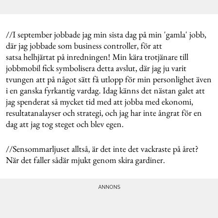
//I september jobbade jag min sista dag på min 'gamla' jobb,
där jag jobbade som business controller, för att
satsa helhjärtat på inredningen! Min kära trotjänare till
jobbmobil fick symbolisera detta avslut, där jag ju varit
tvungen att på något sätt få utlopp för min personlighet även
i en ganska fyrkantig vardag. Idag känns det nästan galet att
jag spenderat så mycket tid med att jobba med ekonomi,
resultatanalayser och strategi, och jag har inte ångrat för en
dag att jag tog steget och blev egen.
//Sensommarljuset alltså, är det inte det vackraste på året?
När det faller sådär mjukt genom skira gardiner.