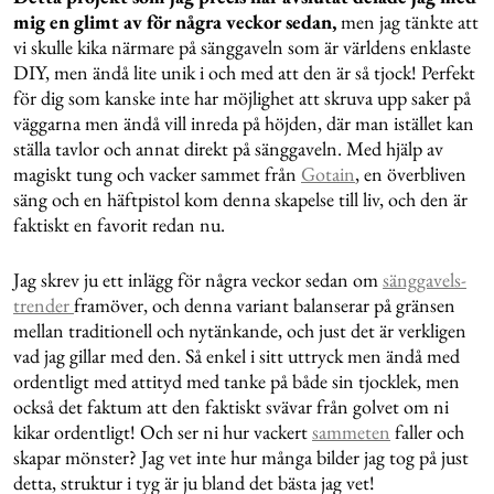
mig en glimt av för några veckor sedan,
men jag tänkte att
vi skulle kika närmare på sänggaveln som är världens enklaste
DIY, men ändå lite unik i och med att den är så tjock! Perfekt
för dig som kanske inte har möjlighet att skruva upp saker på
väggarna men ändå vill inreda på höjden, där man istället kan
ställa tavlor och annat direkt på sänggaveln. Med hjälp av
magiskt tung och vacker sammet från
Gotain
, en överbliven
säng och en häftpistol kom denna skapelse till liv, och den är
faktiskt en favorit redan nu.
Jag skrev ju ett inlägg för några veckor sedan om
sänggavels-
trender
framöver, och denna variant balanserar på gränsen
mellan traditionell och nytänkande, och just det är verkligen
vad jag gillar med den. Så enkel i sitt uttryck men ändå med
ordentligt med attityd med tanke på både sin tjocklek, men
också det faktum att den faktiskt svävar från golvet om ni
kikar ordentligt! Och ser ni hur vackert
sammeten
faller och
skapar mönster? Jag vet inte hur många bilder jag tog på just
detta, struktur i tyg är ju bland det bästa jag vet!