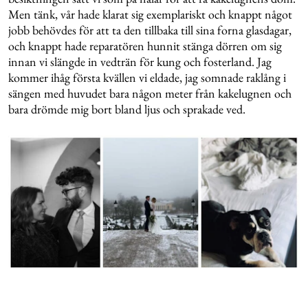
Men tänk, vår hade klarat sig exemplariskt och knappt något
jobb behövdes för att ta den tillbaka till sina forna glasdagar,
och knappt hade reparatören hunnit stänga dörren om sig
innan vi slängde in vedträn för kung och fosterland. Jag
kommer ihåg första kvällen vi eldade, jag somnade raklång i
sängen med huvudet bara någon meter från kakelugnen och
bara drömde mig bort bland ljus och sprakade ved.
DECEMBER:
Vad som började som en ganska tung månad