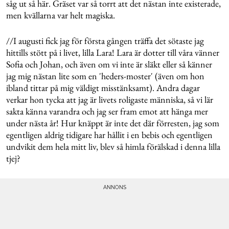
såg ut så här. Gräset var så torrt att det nästan inte existerade,
men kvällarna var helt magiska.
//I augusti fick jag för första gången träffa det sötaste jag
hittills stött på i livet, lilla Lara! Lara är dotter till våra vänner
Sofia och Johan, och även om vi inte är släkt eller så känner
jag mig nästan lite som en 'heders-moster' (även om hon
ibland tittar på mig väldigt misstänksamt). Andra dagar
verkar hon tycka att jag är livets roligaste människa, så vi lär
sakta känna varandra och jag ser fram emot att hänga mer
under nästa år! Hur knäppt är inte det där förresten, jag som
egentligen aldrig tidigare har hållit i en bebis och egentligen
undvikit dem hela mitt liv, blev så himla förälskad i denna lilla
tjej?