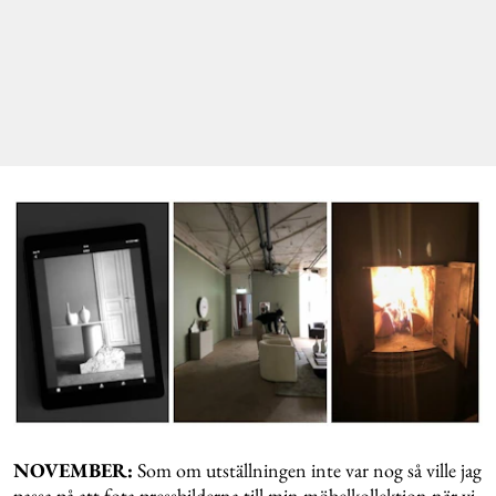
NOVEMBER:
Som om utställningen inte var nog så ville jag
passa på att fota pressbilderna till min möbelkollektion när vi