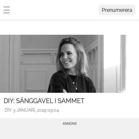
Prenumerera
Lovisa Häger
MENY
Hemma Hos
Inredning
Design
HEM
ARKIV
Trädgård
OM
KONTAKT
Influencers
KATEGORIER
Arkitektur
DIY: SÄNGGAVEL I SAMMET
DIY
3 JANUARI, 2019 09:04
Konst
Livsstil
Resor