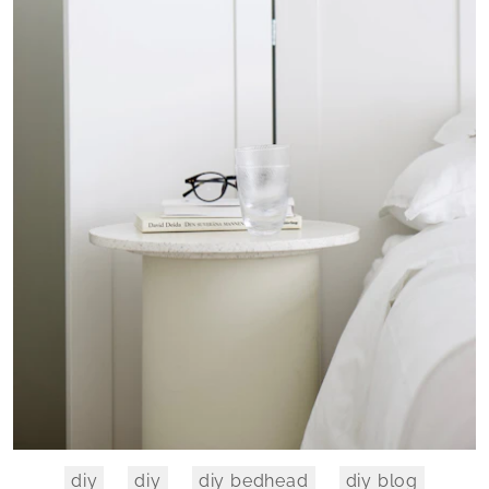
diy
diy
diy bedhead
diy blog