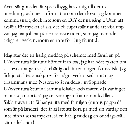
Även sängborden är specialbyggda av mig till denna
inredning, och mer information om dem lovar jag kommer
komma snart, dock inte som en DIY denna gång... Utan att
avslöja för mycket så ska det bli superspännande att visa upp
vad jag har jobbat på den senaste tiden, som jag nämnde
tidigare i veckan, inom en inte för lång framtid!
Idag står det en härlig middag på schemat med familjen på
L'Avventura här runt hörnet från oss, jag har hört rykten om
att restaurangen är jättehärlig och inredningen fantastisk! Jag
fick ju ett litet smakprov för några veckor sedan när jag
tillsammans med Nespresso åt middag i nyöppnade
L'Avventura Studio i samma lokaler, och maten där var inget
man skojar bort, så jag ser verkligen fram emot kvällen.
Såklart även att få hänga lite med familjen (minus pappa då
som är på landet), det är så lätt att köra på med sin vardag och
inte hinna ses så mycket, så en härlig middag en onsdagskväll
känns helt rätt!