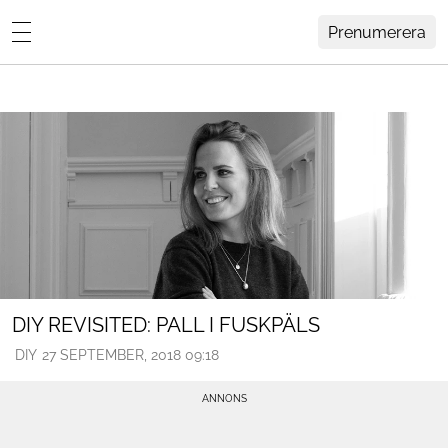
Prenumerera
Lovisa Häger
MENY
Hemma Hos
Inredning
Design
HEM
ARKIV
Trädgård
OM
KONTAKT
Influencers
KATEGORIER
Arkitektur
DIY REVISITED: PALL I FUSKPÄLS
DIY
27 SEPTEMBER, 2018 09:18
Konst
Livsstil
Resor