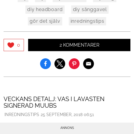
diy headboard
diy sänggavel
gör det själv
inredningstips
2 KOMMENTARER
0
VECKANS DETALJ: VAS I LAVASTEN
SIGNERAD MUUBS
INREDNINGSTIPS
25 SEPTEMBER, 2018 06:51