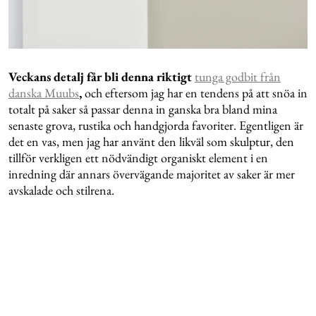
Veckans detalj får bli denna riktigt
tunga godbit från
danska Muubs
,
och eftersom jag har en tendens på att snöa in
totalt på saker så passar denna in ganska bra bland mina
senaste grova, rustika och handgjorda favoriter. Egentligen är
det en vas, men jag har använt den likväl som skulptur, den
tillför verkligen ett nödvändigt organiskt element i en
inredning där annars övervägande majoritet av saker är mer
avskalade och stilrena.
Ett av mina bästa tips för att skapa en personlig inredning är
att hålla ögonen öppna efter unika detaljer som du förälskar
dig i likt denna vas, och använda dem som ett komplement
till resterande möbler för att sätta din egen prägel på
inredningen. ’The devil is in the details’ är ett känt uttryck
som har snurrat i mitt huvud en hel del på sista tiden, så att