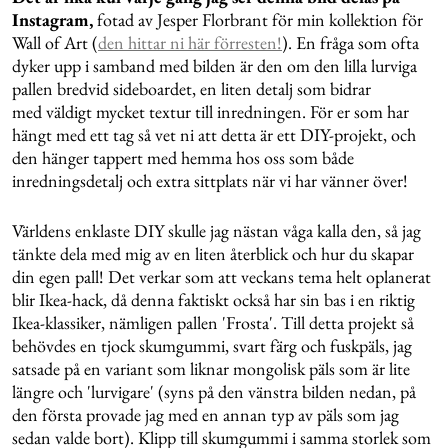
Instagram,
fotad av Jesper Florbrant för min kollektion för
Wall of Art (
den hittar ni här förresten!
). En fråga som ofta
dyker upp i samband med bilden är den om den lilla lurviga
pallen bredvid sideboardet, en liten detalj som bidrar
med väldigt mycket textur till inredningen. För er som har
hängt med ett tag så vet ni att detta är ett DIY-projekt, och
den hänger tappert med hemma hos oss som både
inredningsdetalj och extra sittplats när vi har vänner över!
Världens enklaste DIY skulle jag nästan våga kalla den, så jag
tänkte dela med mig av en liten återblick och hur du skapar
din egen pall! Det verkar som att veckans tema helt oplanerat
blir Ikea-hack, då denna faktiskt också har sin bas i en riktig
Ikea-klassiker, nämligen pallen 'Frosta'. Till detta projekt så
behövdes en tjock skumgummi, svart färg och fuskpäls, jag
satsade på en variant som liknar mongolisk päls som är lite
längre och 'lurvigare' (syns på den vänstra bilden nedan, på
den första provade jag med en annan typ av päls som jag
sedan valde bort). Klipp till skumgummi i samma storlek som