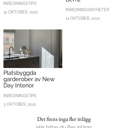
INREDNINGSTIPS
INREDNINGSNYHETER
Mat & Dryck
31 OKTOBER, 2021
11 OKTOBER, 2021
Mer
Platsbyggda
garderober av New
Day Interior
INREDNINGSTIPS
3 OKTOBER, 2021
Det finns inga fler inlägg
Här hittar du fler inlägg