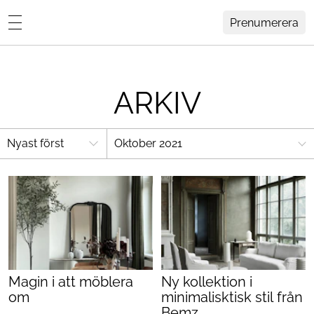
Prenumerera
Lovisa Häger
MENY
Hemma Hos
ARKIV
Inredning
Design
Oktober 2021
HEM
ARKIV
Trädgård
OM
KONTAKT
Influencers
KATEGORIER
Arkitektur
Konst
Magin i att möblera
Ny kollektion i
Livsstil
om
minimalisktisk stil från
Bemz
Resor